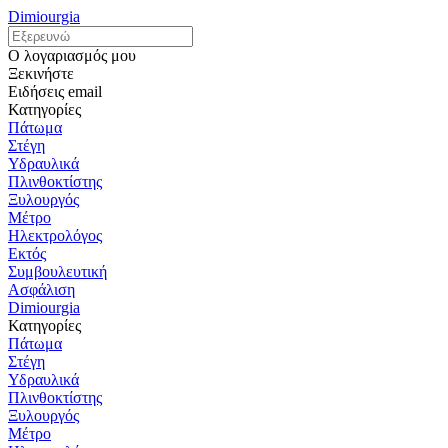
Dimiourgia
Ο λογαριασμός μου
Ξεκινήστε
Ειδήσεις email
Κατηγορίες
Πάτωμα
Στέγη
Υδραυλικά
Πλινθοκτίστης
Ξυλουργός
Μέτρο
Ηλεκτρολόγος
Εκτός
Συμβουλευτική
Ασφάλιση
Dimiourgia
Κατηγορίες
Πάτωμα
Στέγη
Υδραυλικά
Πλινθοκτίστης
Ξυλουργός
Μέτρο