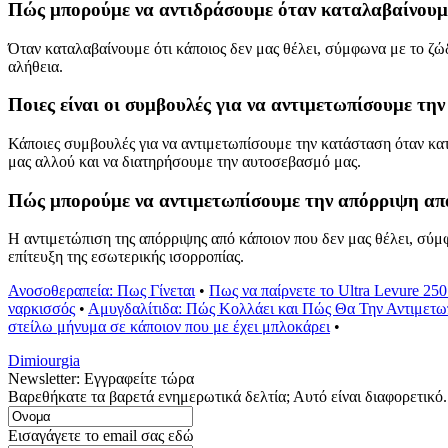
Πώς μπορούμε να αντιδράσουμε όταν καταλαβαίνουμε 
Όταν καταλαβαίνουμε ότι κάποιος δεν μας θέλει, σύμφωνα με το ζώ
αλήθεια.
Ποιες είναι οι συμβουλές για να αντιμετωπίσουμε τη
Κάποιες συμβουλές για να αντιμετωπίσουμε την κατάσταση όταν κατα
μας αλλού και να διατηρήσουμε την αυτοσεβασμό μας.
Πώς μπορούμε να αντιμετωπίσουμε την απόρριψη από 
Η αντιμετώπιση της απόρριψης από κάποιον που δεν μας θέλει, σύμφ
επίτευξη της εσωτερικής ισορροπίας.
Ανοσοθεραπεία: Πως Γίνεται
•
Πως να παίρνετε το Ultra Levure 25
ναρκισσός
•
Αμυγδαλίτιδα: Πώς Κολλάει και Πώς Θα Την Αντιμετω
στείλω μήνυμα σε κάποιον που με έχει μπλοκάρει
•
Dimiourgia
Newsletter: Εγγραφείτε τώρα
Βαρεθήκατε τα βαρετά ενημερωτικά δελτία; Αυτό είναι διαφορετικό.
Εισαγάγετε το email σας εδώ