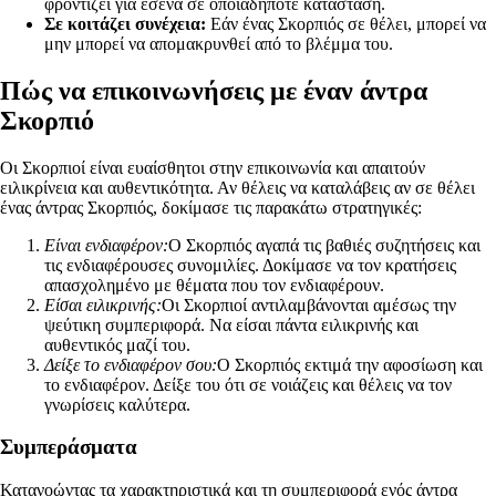
φροντίζει για εσένα σε οποιαδήποτε κατάσταση.
Σε κοιτάζει συνέχεια:
Εάν ένας Σκορπιός σε θέλει, μπορεί να
μην μπορεί να απομακρυνθεί από το βλέμμα του.
Πώς να επικοινωνήσεις με έναν άντρα
Σκορπιό
Οι Σκορπιοί είναι ευαίσθητοι στην επικοινωνία και απαιτούν
ειλικρίνεια και αυθεντικότητα. Αν θέλεις να καταλάβεις αν σε θέλει
ένας άντρας Σκορπιός, δοκίμασε τις παρακάτω στρατηγικές:
Είναι ενδιαφέρον:
Ο Σκορπιός αγαπά τις βαθιές συζητήσεις και
τις ενδιαφέρουσες συνομιλίες. Δοκίμασε να τον κρατήσεις
απασχολημένο με θέματα που τον ενδιαφέρουν.
Είσαι ειλικρινής:
Οι Σκορπιοί αντιλαμβάνονται αμέσως την
ψεύτικη συμπεριφορά. Να είσαι πάντα ειλικρινής και
αυθεντικός μαζί του.
Δείξε το ενδιαφέρον σου:
Ο Σκορπιός εκτιμά την αφοσίωση και
το ενδιαφέρον. Δείξε του ότι σε νοιάζεις και θέλεις να τον
γνωρίσεις καλύτερα.
Συμπεράσματα
Κατανοώντας τα χαρακτηριστικά και τη συμπεριφορά ενός άντρα