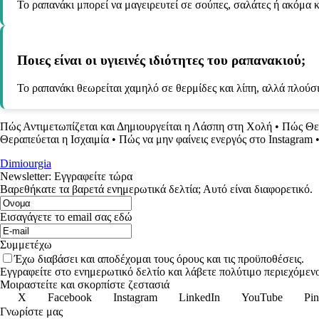
Το ραπανάκι μπορεί να μαγειρευτεί σε σούπες, σαλάτες ή ακόμα 
Ποιες είναι οι υγιεινές ιδιότητες του ραπανακιού;
Το ραπανάκι θεωρείται χαμηλό σε θερμίδες και λίπη, αλλά πλού
Πώς Αντιμετωπίζεται και Δημιουργείται η Λάσπη στη Χολή
•
Πώς Θερ
Θεραπεύεται η Ισχαιμία
•
Πώς να μην φαίνεις ενεργός στο Instagram
Dimiourgia
Newsletter: Εγγραφείτε τώρα
Βαρεθήκατε τα βαρετά ενημερωτικά δελτία; Αυτό είναι διαφορετικό.
Εισαγάγετε το email σας εδώ
Συμμετέχω
Έχω διαβάσει και αποδέχομαι τους όρους και τις προϋποθέσεις.
Εγγραφείτε στο ενημερωτικό δελτίο και λάβετε πολύτιμο περιεχόμενο
Μοιραστείτε και σκορπίστε ζεστασιά
X
Facebook
Instagram
LinkedIn
YouTube
Pin
Γνωρίστε μας