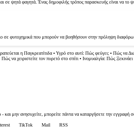
και σε ψητά φαγητά. Ένας δημοφιλής τρόπος παρασκευής είναι να το 
σιο σε φυτοχημικά που μπορούν να βοηθήσουν στην πρόληψη διαφόρων
απεύεται η Παγκρεατίτιδα
•
Υγρό στο αυτί: Πώς φεύγει;
•
Πώς να Διώ
•
Πώς να χειριστείτε τον πυρετό στο σπίτι
•
Ινομυαλγία: Πώς Ξεκινάει
 - και μην ανησυχείτε, μπορείτε πάντα να καταργήσετε την εγγραφή σ
terest
TikTok
Mail
RSS