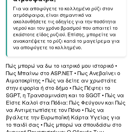
Για να αποφύγετε το κολλημένο ρύζι στον
ατμόσφαιρα, είναι σημαντικό να
ακολουθήσετε τις οδηγίες για την ποσότητα
νερού και τον χρόνο βρασμού που απαιτεί το
εκάστοτε είδος ρυζιού. Επίσης, μπορείτε να
ανακατέψετε το ρύζι κατά το μαγείρεμα για
να αποφύγετε το κολλημένο.
Πώς μπορώ να δω το ιατρικό μου ιστορικό
•
Πως Μπαίνω στο ΑSP.NET
•
Πως Ανεβαίνει ο
Αιματοκρίτης
•
Πώς να δείτε αν χρωστάτε
στην εφορία ή στο δήμο
•
Πώς Πέφτει το
SGPT, η Τρανσαμινάση και το SGOT
•
Πώς να
Είστε Καλοί στα Πόδια: Πώς Φεύγουν και Πώς
να Αντιμετωπίσετε τον Πόνο
•
Πώς να
βγάλετε την Ευρωπαϊκή Κάρτα Υγείας για
το παιδί σας
•
Πώς μπορώ να σπουδάσω στο
Ανοιχτό Πανεπιστήμιο: Ο Οδηγός Των