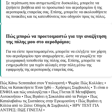
Σε περίπτωση που αντιμετωπίζετε δυσκολίες, μπορείτε να
ζητήσετε βοήθεια από το προσωπικό του αεροδρομίου ή της
αεροπορικής εταιρείας σας. Επίσης, μπορείτε να ακολουθήσετε
τις πινακίδες και τις κατευθύνσεις που οδηγούν προς τις πύλες.
Πώς μπορώ να προετοιμαστώ για την αναζήτηση
της πύλης μου στο αεροδρόμιο;
Για να είστε προετοιμασμένοι, μπορείτε να ελέγξετε τον χάρτη
του αεροδρομίου πριν αναχωρήσετε, ώστε να γνωρίζετε την
γεωγραφική τοποθεσία της πύλης σας. Επίσης, μπορείτε να
ενημερωθείτε για τυχόν αλλαγές στην πύλη μέσω της
εφαρμογής της αεροπορικής εταιρείας σας.
Πώς Κάνω Screenshot στον Υπολογιστή
•
Ψωρία: Πώς Κολλάει;
•
Πώς να Κατακτήσετε Έναν Ιχθύ – Χρήσιμες Συμβουλές
•
Τι είναι ο
ΕΝΦΙΑ και πώς υπολογίζεται
•
Πως Γίνεται Η Μεταβίβαση
Αυτοκινήτου
•
Πως Βγαίνει η Σοκολάτα από τα Ρούχα
•
Πως
Καταλαβαίνω τις Συσπάσεις στην Εγκυμοσύνη
•
Πώς Βγαίνει η
Κόλλα από το Ξύλο: Οδηγός & Συμβουλές
•
HPV TEST ΓΙΑ
ΑΝΤΡΕΣ: ΠΩΣ ΓΙΝΕΤΑΙ
•