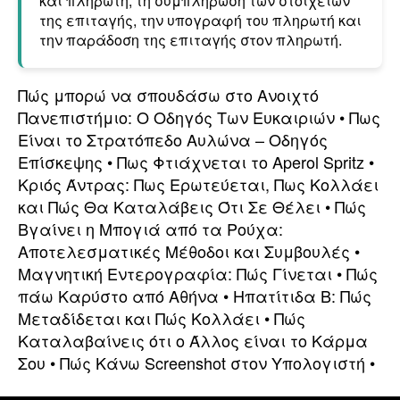
και πληρωτή, τη συμπλήρωση των στοιχείων
της επιταγής, την υπογραφή του πληρωτή και
την παράδοση της επιταγής στον πληρωτή.
Πώς μπορώ να σπουδάσω στο Ανοιχτό
Πανεπιστήμιο: Ο Οδηγός Των Ευκαιριών
•
Πως
Είναι το Στρατόπεδο Αυλώνα – Οδηγός
Επίσκεψης
•
Πως Φτιάχνεται το Aperol Spritz
•
Κριός Άντρας: Πως Ερωτεύεται, Πως Κολλάει
και Πώς Θα Καταλάβεις Ότι Σε Θέλει
•
Πώς
Βγαίνει η Μπογιά από τα Ρούχα:
Αποτελεσματικές Μέθοδοι και Συμβουλές
•
Μαγνητική Εντερογραφία: Πώς Γίνεται
•
Πώς
πάω Καρύστο από Αθήνα
•
Ηπατίτιδα Β: Πώς
Μεταδίδεται και Πώς Κολλάει
•
Πώς
Καταλαβαίνεις ότι ο Άλλος είναι το Κάρμα
Σου
•
Πώς Κάνω Screenshot στον Υπολογιστή
•