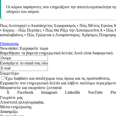
Οι κύριοι παράγοντες που επηρεάζουν την αποτελεσματικότητα τ
οδηγιών του ιατρού.
Πως Λειτουργεί ο Ακατάσχετος Λογαριασμός
•
Πώς Μένεις Εγκύος 
•
Ιλιγγος – Πώς Περνάει;
•
Πώς Θα Ρίξω την Λιποπρωτεΐνη Α
•
Πώς Θ
καταλαβαίνεις
•
Πώς Τρώγεται ο Λιναρόσπορος: Χρήσιμες Πληροφορ
Dimiourgia
Newsletter: Εγγραφείτε τώρα
Βαρεθήκατε τα βαρετά ενημερωτικά δελτία; Αυτό είναι διαφορετικό.
Εισαγάγετε το email σας εδώ
Συμμετέχω
Έχω διαβάσει και αποδέχομαι τους όρους και τις προϋποθέσεις.
Εγγραφείτε στο ενημερωτικό δελτίο και λάβετε πολύτιμο περιεχόμενο
Μοιραστείτε και σκορπίστε ζεστασιά
X
Facebook
Instagram
LinkedIn
YouTube
Pin
Γνωρίστε μας
Αποστολή αλληλογραφίας
Μέσα ενημέρωσης
Διαφημίζω