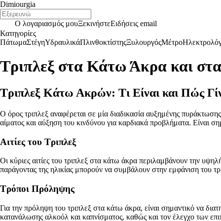
Dimiourgia
Ο λογαριασμός μου
Ξεκινήστε
Ειδήσεις email
Κατηγορίες
Πάτωμα
Στέγη
Υδραυλικά
Πλινθοκτίστης
Ξυλουργός
Μέτρο
Ηλεκτρολό
Τριπλεξ στα Κάτω Άκρα και στα
Τριπλεξ Κάτω Ακρών: Τι Είναι και Πώς Γίν
Ο όρος τριπλεξ αναφέρεται σε μία διαδικασία αυξημένης πυράκτωσης
αίματος και αύξηση του κινδύνου για καρδιακά προβλήματα. Είναι σ
Αιτίες του Τριπλεξ
Οι κύριες αιτίες του τριπλεξ στα κάτω άκρα περιλαμβάνουν την υψηλή
παράγοντας της ηλικίας μπορούν να συμβάλουν στην εμφάνιση του τρ
Τρόποι Πρόληψης
Για την πρόληψη του τριπλεξ στα κάτω άκρα, είναι σημαντικό να δια
κατανάλωσης αλκοόλ και καπνίσματος, καθώς και τον έλεγχο των επ