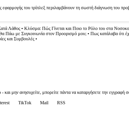
ης εφαρμογής του τρίπλεξ περιλαμβάνουν τη σωστή διάγνωση του προβ
Κατά Λάθος
•
Κλύσμα: Πώς Γίνεται και Ποιο το Ρόλο του στα Νοσοκ
α Πάω με Συγκοινωνία στον Προορισμό μου;
•
Πως κατάλαβα ότι έ
ίες και Συμβουλές
•
 - και μην ανησυχείτε, μπορείτε πάντα να καταργήσετε την εγγραφή σ
terest
TikTok
Mail
RSS