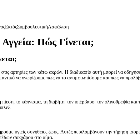
γος
Εκτός
Συμβουλευτική
Ασφάλιση
 Αγγεία: Πώς Γίνεται;
εται;
 στις αρτηρίες των κάτω ακρών. Η διαδικασία αυτή μπορεί να οδηγή
ημαντικό να γνωρίζουμε πως να το αντιμετωπίσουμε και πως να προλά
 πίεση, το κάπνισμα, τη διαβήτη, την υπέρβαρο, την ολιγοθρεψία και 
ιπλεξ.
τηρούμε υγιείς συνήθειες ζωής. Αυτές περιλαμβάνουν την τήρηση ισορ
ιπέδων σακχάρου στο αίμα.