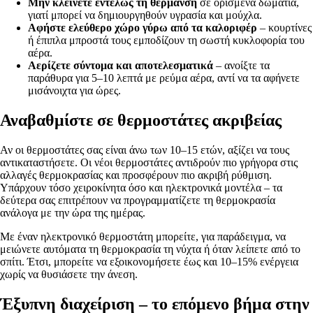
Μην κλείνετε εντελώς τη θέρμανση
σε ορισμένα δωμάτια,
γιατί μπορεί να δημιουργηθούν υγρασία και μούχλα.
Αφήστε ελεύθερο χώρο γύρω από τα καλοριφέρ
– κουρτίνες
ή έπιπλα μπροστά τους εμποδίζουν τη σωστή κυκλοφορία του
αέρα.
Αερίζετε σύντομα και αποτελεσματικά
– ανοίξτε τα
παράθυρα για 5–10 λεπτά με ρεύμα αέρα, αντί να τα αφήνετε
μισάνοιχτα για ώρες.
Αναβαθμίστε σε θερμοστάτες ακριβείας
Αν οι θερμοστάτες σας είναι άνω των 10–15 ετών, αξίζει να τους
αντικαταστήσετε. Οι νέοι θερμοστάτες αντιδρούν πιο γρήγορα στις
αλλαγές θερμοκρασίας και προσφέρουν πιο ακριβή ρύθμιση.
Υπάρχουν τόσο χειροκίνητα όσο και ηλεκτρονικά μοντέλα – τα
δεύτερα σας επιτρέπουν να προγραμματίζετε τη θερμοκρασία
ανάλογα με την ώρα της ημέρας.
Με έναν ηλεκτρονικό θερμοστάτη μπορείτε, για παράδειγμα, να
μειώνετε αυτόματα τη θερμοκρασία τη νύχτα ή όταν λείπετε από το
σπίτι. Έτσι, μπορείτε να εξοικονομήσετε έως και 10–15% ενέργεια
χωρίς να θυσιάσετε την άνεση.
Έξυπνη διαχείριση – το επόμενο βήμα στην