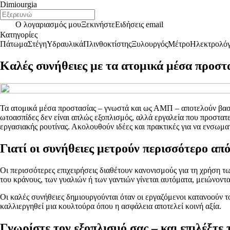
Dimiourgia
Ο λογαριασμός μου
Ξεκινήστε
Ειδήσεις email
Κατηγορίες
Πάτωμα
Στέγη
Υδραυλικά
Πλινθοκτίστης
Ξυλουργός
Μέτρο
Ηλεκτρολό
Καλές συνήθειες με τα ατομικά μέσα προστ
Τα ατομικά μέσα προστασίας – γνωστά και ως ΑΜΠ – αποτελούν βασι
ωτοασπίδες δεν είναι απλώς εξοπλισμός, αλλά εργαλεία που προστατ
εργασιακής ρουτίνας. Ακολουθούν ιδέες και πρακτικές για να ενσωμ
Γιατί οι συνήθειες μετρούν περισσότερο από
Οι περισσότερες επιχειρήσεις διαθέτουν κανονισμούς για τη χρήση τ
του κράνους, των γυαλιών ή των γαντιών γίνεται αυτόματα, μειώνοντ
Οι καλές συνήθειες δημιουργούνται όταν οι εργαζόμενοι κατανοούν τ
καλλιεργηθεί μια κουλτούρα όπου η ασφάλεια αποτελεί κοινή αξία.
Γνωρίστε τον εξοπλισμό σας – και επιλέξτε