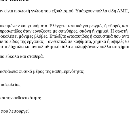
ν είναι η σωστή γνώση του εξοπλισμού. Υπάρχουν πολλά είδη ΑΜΠ, κα
κειμένων και χτυπήματα. Ελέγχετε τακτικά για ρωγμές ή φθορές και 
προσωπίδες όταν εργάζεστε με σπινθήρες, σκόνη ή χημικά. Η σωστή 
οκαλέσει μόνιμες βλάβες. Επιλέξτε ωτοασπίδες ή ακουστικά που αντ
με το είδος της εργασίας – ανθεκτικά σε κοψίματα, χημικά ή υψηλές θ
στα δάχτυλα και αντιολισθητική σόλα προλαμβάνουν πολλά ατυχήματα
πιο εύκολα και σταθερά.
 ασφάλεια φυσικό μέρος της καθημερινότητας
 ασφαλείας
και την ανθεκτικότητα;
 που λειτουργεί