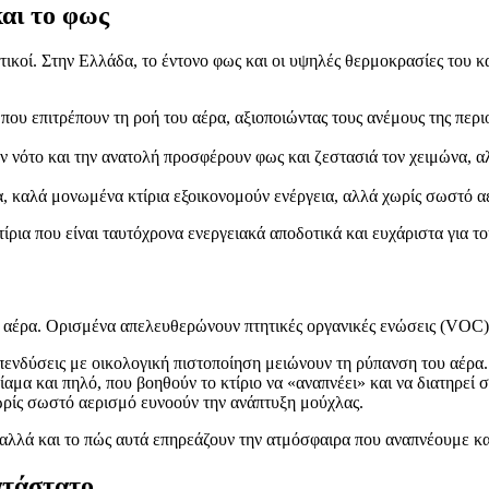
και το φως
ικοί. Στην Ελλάδα, το έντονο φως και οι υψηλές θερμοκρασίες του κ
που επιτρέπουν τη ροή του αέρα, αξιοποιώντας τους ανέμους της περι
ν νότο και την ανατολή προσφέρουν φως και ζεστασιά τον χειμώνα, αλ
, καλά μονωμένα κτίρια εξοικονομούν ενέργεια, αλλά χωρίς σωστό α
ια που είναι ταυτόχρονα ενεργειακά αποδοτικά και ευχάριστα για τ
ύ αέρα. Ορισμένα απελευθερώνουν πτητικές οργανικές ενώσεις (VOC)
πενδύσεις με οικολογική πιστοποίηση μειώνουν τη ρύπανση του αέρα.
αμα και πηλό, που βοηθούν το κτίριο να «αναπνέει» και να διατηρεί 
ωρίς σωστό αερισμό ευνοούν την ανάπτυξη μούχλας.
, αλλά και το πώς αυτά επηρεάζουν την ατμόσφαιρα που αναπνέουμε κ
ατάστατο