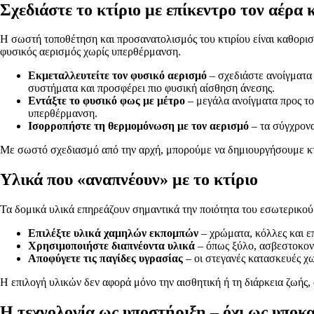
Σχεδιάστε το κτίριο με επίκεντρο τον αέρα 
Η σωστή τοποθέτηση και προσανατολισμός του κτιρίου είναι καθοριστ
φυσικός αερισμός χωρίς υπερθέρμανση.
Εκμεταλλευτείτε τον φυσικό αερισμό
– σχεδιάστε ανοίγματα 
συστήματα και προσφέρει πιο φυσική αίσθηση άνεσης.
Εντάξτε το φυσικό φως με μέτρο
– μεγάλα ανοίγματα προς το
υπερθέρμανση.
Ισορροπήστε τη θερμομόνωση με τον αερισμό
– τα σύγχρονα
Με σωστό σχεδιασμό από την αρχή, μπορούμε να δημιουργήσουμε κτίρ
Υλικά που «αναπνέουν» με το κτίριο
Τα δομικά υλικά επηρεάζουν σημαντικά την ποιότητα του εσωτερικο
Επιλέξτε υλικά χαμηλών εκπομπών
– χρώματα, κόλλες και ε
Χρησιμοποιήστε διαπνέοντα υλικά
– όπως ξύλο, ασβεστοκονί
Αποφύγετε τις παγίδες υγρασίας
– οι στεγανές κατασκευές χ
Η επιλογή υλικών δεν αφορά μόνο την αισθητική ή τη διάρκεια ζωής
Η τεχνολογία ως υποστήριξη – όχι ως υποκ