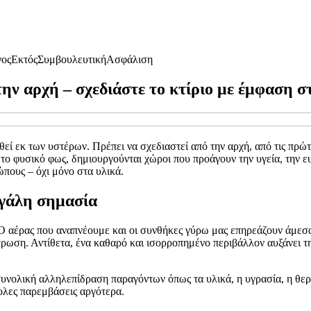
γος
Εκτός
Συμβουλευτική
Ασφάλιση
ν αρχή – σχεδιάστε το κτίριο με έμφαση στ
θεί εκ των υστέρων. Πρέπει να σχεδιαστεί από την αρχή, από τις πρώτ
το φυσικό φως, δημιουργούνται χώροι που προάγουν την υγεία, την ευε
πους – όχι μόνο στα υλικά.
εγάλη σημασία
 αέρας που αναπνέουμε και οι συνθήκες γύρω μας επηρεάζουν άμεσα 
ση. Αντίθετα, ένα καθαρό και ισορροπημένο περιβάλλον αυξάνει την 
υνολική αλληλεπίδραση παραγόντων όπως τα υλικά, η υγρασία, η θερμ
ολες παρεμβάσεις αργότερα.