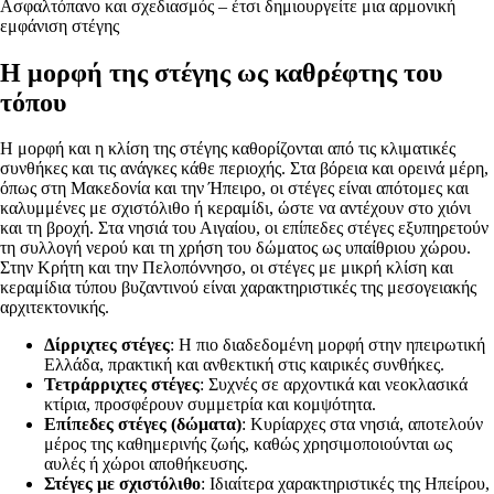
Ασφαλτόπανο και σχεδιασμός – έτσι δημιουργείτε μια αρμονική
εμφάνιση στέγης
Η μορφή της στέγης ως καθρέφτης του
τόπου
Η μορφή και η κλίση της στέγης καθορίζονται από τις κλιματικές
συνθήκες και τις ανάγκες κάθε περιοχής. Στα βόρεια και ορεινά μέρη,
όπως στη Μακεδονία και την Ήπειρο, οι στέγες είναι απότομες και
καλυμμένες με σχιστόλιθο ή κεραμίδι, ώστε να αντέχουν στο χιόνι
και τη βροχή. Στα νησιά του Αιγαίου, οι επίπεδες στέγες εξυπηρετούν
τη συλλογή νερού και τη χρήση του δώματος ως υπαίθριου χώρου.
Στην Κρήτη και την Πελοπόννησο, οι στέγες με μικρή κλίση και
κεραμίδια τύπου βυζαντινού είναι χαρακτηριστικές της μεσογειακής
αρχιτεκτονικής.
Δίρριχτες στέγες
: Η πιο διαδεδομένη μορφή στην ηπειρωτική
Ελλάδα, πρακτική και ανθεκτική στις καιρικές συνθήκες.
Τετράρριχτες στέγες
: Συχνές σε αρχοντικά και νεοκλασικά
κτίρια, προσφέρουν συμμετρία και κομψότητα.
Επίπεδες στέγες (δώματα)
: Κυρίαρχες στα νησιά, αποτελούν
μέρος της καθημερινής ζωής, καθώς χρησιμοποιούνται ως
αυλές ή χώροι αποθήκευσης.
Στέγες με σχιστόλιθο
: Ιδιαίτερα χαρακτηριστικές της Ηπείρου,