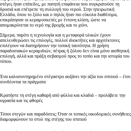
στέγες ήταν επίπεδες, με πατητή επιφάνεια που συγκρατούσε τη
δροσιά και επέτρεπε τη συλλογή του νερού. Στην ηπειρωτική
Ελλάδα, όπου το ξύλο και ο πηλός ήταν πιο εύκολα διαθέσιμα,
επικράτησαν οι κεραμοσκεπές με έντονη κλίση, ώστε να
απομακρύνεται το νερό της βροχής και το χιόνι.
Σήμερα, παρότι η τεχνολογία και η μεταφορά υλικών έχουν
απελευθερώσει τις επιλογές, πολλοί ιδιοκτήτες και αρχιτέκτονες
επιλέγουν να διατηρήσουν την τοπική ταυτότητα. Η χρήση
παραδοσιακών κεραμιδιών, πέτρας ή ξύλου δεν είναι μόνο αισθητική
επιλογή, αλλά και πράξη σεβασμού προς το τοπίο και την ιστορία του
τόπου.
Ένα καλοσυντηρημένο στέγαστρο αυξάνει την αξία του σπιτιού – έτσι
συνδέονται τα πράγματα
Κρατήστε τη στέγη καθαρή από φύλλα και κλαδιά – προλάβετε την
υγρασία και τις φθορές
Τύποι στεγών και παραδόσεις: Όταν οι τοπικές οικοδομικές συνήθειες
διαμορφώνουν το στυλ της στέγης του σπιτιού