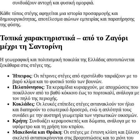
συνδυάζουν αντοχή και φυσική ομορφιά.
Κάθε τύπος στέγης αφηγείται μια ιστορία προσαρμογής και
δημιουργικότητας, αποτέλεσμα αιώνων εμπειρίας και παρατήρησης
της φύσης.
Τοπικά χαρακτηριστικά – από το Ζαγόρι
μέχρι τη Σαντορίνη
Η γεωγραφική και πολιτισμική ποικιλία της Ελλάδας αποτυπώνεται
ξεκάθαρα στις στέγες της.
Ήπειρος
: Οι πέτρινες στέγες από σχιστόλιθο ταιριάζουν με το
βαρύ κλίμα και το φυσικό τοπίο των βουνών.
Πελοπόννησος
: Τα κεραμίδια κυριαρχούν, με αποχρώσεις που
ποικίλλουν από το βαθύ κόκκινο έως το πορτοκαλί, ανάλογα με
τον πηλό της περιοχής.
Κυκλάδες
: Οι λευκές επίπεδες στέγες αντανακλούν τον ήλιο
και διατηρούν το εσωτερικό δροσερό, ενώ η απλότητά τους
συνάδει με την αυστηρή γεωμετρία των νησιωτικών οικισμών.
Κρήτη
: Συνδυάζει κεραμοσκεπές και δώματα, ανάλογα με το
υψόμετρο και τη χρήση του κτιρίου.
Μακεδονία και Θράκη
: Οι στέγες με έντονη κλίση και ξύλινο
σκελετό ανταποκρίνονται στις βροχοπτώσεις και το χιόνι του