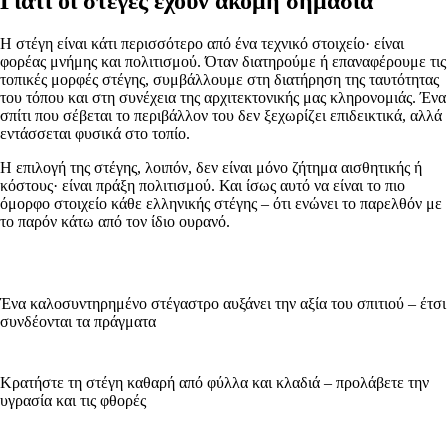
Γιατί οι στέγες έχουν ακόμη σημασία
Η στέγη είναι κάτι περισσότερο από ένα τεχνικό στοιχείο· είναι
φορέας μνήμης και πολιτισμού. Όταν διατηρούμε ή επαναφέρουμε τις
τοπικές μορφές στέγης, συμβάλλουμε στη διατήρηση της ταυτότητας
του τόπου και στη συνέχεια της αρχιτεκτονικής μας κληρονομιάς. Ένα
σπίτι που σέβεται το περιβάλλον του δεν ξεχωρίζει επιδεικτικά, αλλά
εντάσσεται φυσικά στο τοπίο.
Η επιλογή της στέγης, λοιπόν, δεν είναι μόνο ζήτημα αισθητικής ή
κόστους· είναι πράξη πολιτισμού. Και ίσως αυτό να είναι το πιο
όμορφο στοιχείο κάθε ελληνικής στέγης – ότι ενώνει το παρελθόν με
το παρόν κάτω από τον ίδιο ουρανό.
Ένα καλοσυντηρημένο στέγαστρο αυξάνει την αξία του σπιτιού – έτσι
συνδέονται τα πράγματα
Κρατήστε τη στέγη καθαρή από φύλλα και κλαδιά – προλάβετε την
υγρασία και τις φθορές