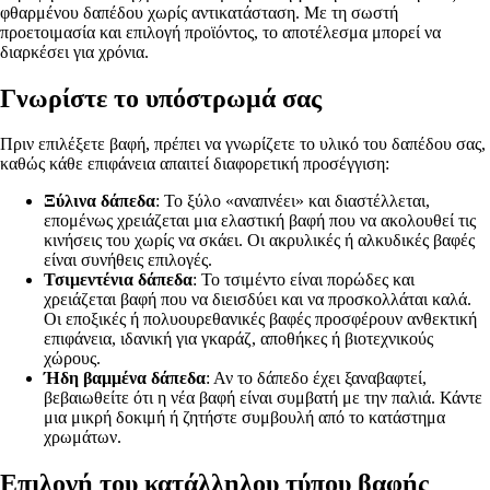
φθαρμένου δαπέδου χωρίς αντικατάσταση. Με τη σωστή
προετοιμασία και επιλογή προϊόντος, το αποτέλεσμα μπορεί να
διαρκέσει για χρόνια.
Γνωρίστε το υπόστρωμά σας
Πριν επιλέξετε βαφή, πρέπει να γνωρίζετε το υλικό του δαπέδου σας,
καθώς κάθε επιφάνεια απαιτεί διαφορετική προσέγγιση:
Ξύλινα δάπεδα
: Το ξύλο «αναπνέει» και διαστέλλεται,
επομένως χρειάζεται μια ελαστική βαφή που να ακολουθεί τις
κινήσεις του χωρίς να σκάει. Οι ακρυλικές ή αλκυδικές βαφές
είναι συνήθεις επιλογές.
Τσιμεντένια δάπεδα
: Το τσιμέντο είναι πορώδες και
χρειάζεται βαφή που να διεισδύει και να προσκολλάται καλά.
Οι εποξικές ή πολυουρεθανικές βαφές προσφέρουν ανθεκτική
επιφάνεια, ιδανική για γκαράζ, αποθήκες ή βιοτεχνικούς
χώρους.
Ήδη βαμμένα δάπεδα
: Αν το δάπεδο έχει ξαναβαφτεί,
βεβαιωθείτε ότι η νέα βαφή είναι συμβατή με την παλιά. Κάντε
μια μικρή δοκιμή ή ζητήστε συμβουλή από το κατάστημα
χρωμάτων.
Επιλογή του κατάλληλου τύπου βαφής