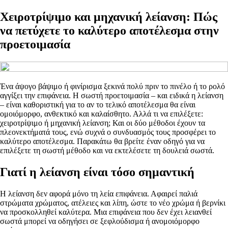
Χειροτρίψιμο και μηχανική λείανση: Πώς
να πετύχετε το καλύτερο αποτέλεσμα στην
προετοιμασία
Ένα άψογο βάψιμο ή φινίρισμα ξεκινά πολύ πριν το πινέλο ή το ρολό
αγγίξει την επιφάνεια. Η σωστή προετοιμασία – και ειδικά η λείανση
– είναι καθοριστική για το αν το τελικό αποτέλεσμα θα είναι
ομοιόμορφο, ανθεκτικό και καλαίσθητο. Αλλά τι να επιλέξετε:
χειροτρίψιμο ή μηχανική λείανση; Και οι δύο μέθοδοι έχουν τα
πλεονεκτήματά τους, ενώ συχνά ο συνδυασμός τους προσφέρει το
καλύτερο αποτέλεσμα. Παρακάτω θα βρείτε έναν οδηγό για να
επιλέξετε τη σωστή μέθοδο και να εκτελέσετε τη δουλειά σωστά.
Γιατί η λείανση είναι τόσο σημαντική
Η λείανση δεν αφορά μόνο τη λεία επιφάνεια. Αφαιρεί παλιά
στρώματα χρώματος, ατέλειες και λίπη, ώστε το νέο χρώμα ή βερνίκι
να προσκολληθεί καλύτερα. Μια επιφάνεια που δεν έχει λειανθεί
σωστά μπορεί να οδηγήσει σε ξεφλούδισμα ή ανομοιόμορφο