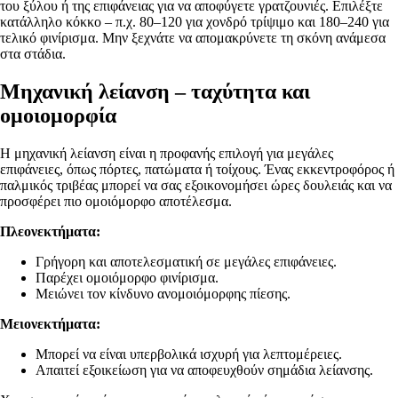
του ξύλου ή της επιφάνειας για να αποφύγετε γρατζουνιές. Επιλέξτε
κατάλληλο κόκκο – π.χ. 80–120 για χονδρό τρίψιμο και 180–240 για
τελικό φινίρισμα. Μην ξεχνάτε να απομακρύνετε τη σκόνη ανάμεσα
στα στάδια.
Μηχανική λείανση – ταχύτητα και
ομοιομορφία
Η μηχανική λείανση είναι η προφανής επιλογή για μεγάλες
επιφάνειες, όπως πόρτες, πατώματα ή τοίχους. Ένας εκκεντροφόρος ή
παλμικός τριβέας μπορεί να σας εξοικονομήσει ώρες δουλειάς και να
προσφέρει πιο ομοιόμορφο αποτέλεσμα.
Πλεονεκτήματα:
Γρήγορη και αποτελεσματική σε μεγάλες επιφάνειες.
Παρέχει ομοιόμορφο φινίρισμα.
Μειώνει τον κίνδυνο ανομοιόμορφης πίεσης.
Μειονεκτήματα:
Μπορεί να είναι υπερβολικά ισχυρή για λεπτομέρειες.
Απαιτεί εξοικείωση για να αποφευχθούν σημάδια λείανσης.