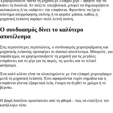
Χρησιμοποιείτε πάντα τη μηχανή με ελαφρύ χέρι – αφήστε την να
κάνει τη δουλειά. Αν πιέζετε υπερβολικά, μπορεί να δημιουργήσετε
αυλακώσεις ή να «κάψετε» την επιφάνεια. Φροντίστε να έχετε
σύστημα απορρόφησης σκόνης ή να φοράτε μάσκα, καθώς η
μηχανική λείανση παράγει πολύ λεπτή σκόνη.
Ο συνδυασμός δίνει το καλύτερο
αποτέλεσμα
Στις περισσότερες περιπτώσεις, ο συνδυασμός χειροτριψίματος και
μηχανικής λείανσης προσφέρει το ιδανικό αποτέλεσμα. Μπορείτε, για
παράδειγμα, να χρησιμοποιήσετε τη μηχανή για τις μεγάλες
επιφάνειες και το χέρι για τις ακμές, τις γωνίες και το τελικό
φινίρισμα.
Ένα καλό κόλπο είναι να ολοκληρώνετε με ένα ελαφρύ χειροτρίψιμο
μετά τη μηχανική λείανση. Έτσι αφαιρούνται τυχόν σημάδια και η
επιφάνεια γίνεται εξαιρετικά λεία, έτοιμη να δεχθεί το χρώμα ή το
βερνίκι.
Η βαφή δαπέδου προστατεύει από τη φθορά – πώς να επιλέξετε τον
κατάλληλο τύπο