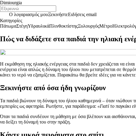
Dimiourgia
Ο λογαριασμός μου
Ξεκινήστε
Ειδήσεις email
Κατηγορίες
Πάτωμα
Στέγη
Υδραυλικά
Πλινθοκτίστης
Ξυλουργός
Μέτρο
Ηλεκτρολό
Πώς να διδάξετε στα παιδιά την ηλιακή ενέ
Η εκμάθηση της ηλιακής ενέργειας στα παιδιά δεν χρειάζεται να είναι
ενέργεια είναι απλώς η δύναμη του ήλιου που μετατρέπεται σε θερμό
κάνει το νερό να εξατμίζεται. Παρακάτω θα βρείτε ιδέες για να κάνετε
Ξεκινήστε από όσα ήδη γνωρίζουν
Τα παιδιά βιώνουν τη δύναμη του ήλιου καθημερινά – όταν νιώθουν τη
εμπειρίες ως αφετηρία. Ρωτήστε, για παράδειγμα:
«Γιατί το παγκάκι εί
Όταν τα παιδιά συνδέουν τη μάθηση με όσα βλέπουν και αισθάνονται, η
να δείξει τη δύναμή του στην πράξη.
Κάντε μικρά πειράματα στο σπίτι