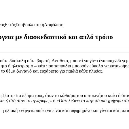
γος
Εκτός
Συμβουλευτική
Ασφάλιση
ργεια με διασκεδαστικό και απλό τρόπο
 ούτε δύσκολη ούτε βαρετή. Αντίθετα, μπορεί να γίνει ένα παιχνίδι γε
τητα ή ηλεκτρισμό – κάτι που τα παιδιά μπορούν εύκολα να κατανοήσο
 το θέμα ζωντανό και ευχάριστο για παιδιά κάθε ηλικίας.
 ζέστη στο δέρμα τους, όταν το κάθισμα του αυτοκινήτου καίει ή όταν
ναι ζεστό όταν το αγγίζουμε;»
ή
«Γιατί λιώνει το παγωτό πιο γρήγορα στ
 ηλιακή ενέργεια παύει να είναι κάτι αφηρημένο και γίνεται κάτι απτό